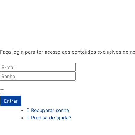
Faça login para ter acesso aos conteúdos exclusivos de n
Antes de entrar, precisamos saber se você é humano.
*
Não sou um robô
Entrar
Recuperar senha
Precisa de ajuda?